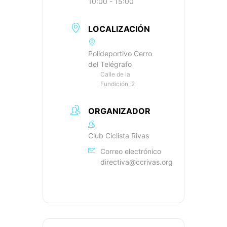
10:00 - 15:00
LOCALIZACIÓN
Polideportivo Cerro
del Telégrafo
Calle de la
Fundición, 2
ORGANIZADOR
Club Ciclista Rivas
Correo electrónico
directiva@ccrivas.org