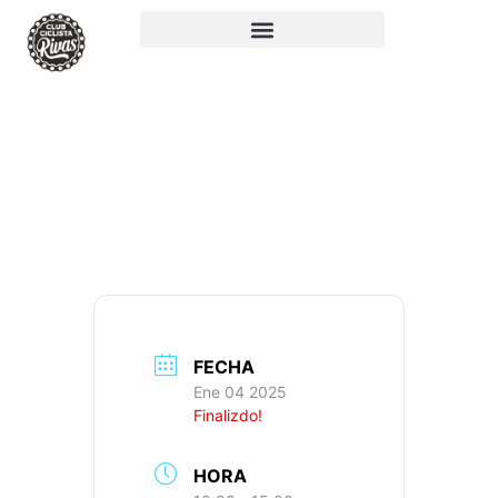
RUTA 80: 75KM,
643M+, IBP: 37
FECHA
Ene 04 2025
Finalizdo!
HORA