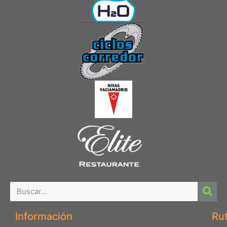
Información
Ru