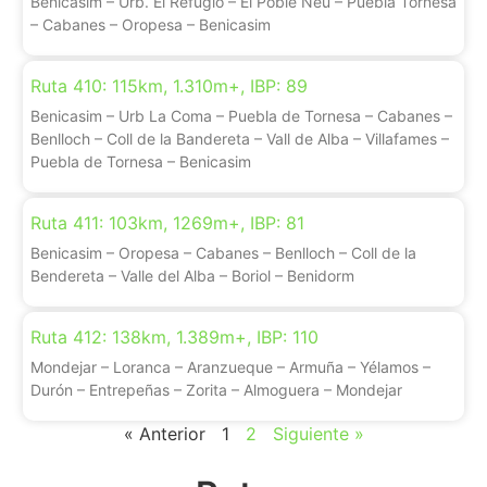
Benicasim – Urb. El Refugio – El Poble Neu – Puebla Tornesa
– Cabanes – Oropesa – Benicasim
Ruta 410: 115km, 1.310m+, IBP: 89
Benicasim – Urb La Coma – Puebla de Tornesa – Cabanes –
Benlloch – Coll de la Bandereta – Vall de Alba – Villafames –
Puebla de Tornesa – Benicasim
Ruta 411: 103km, 1269m+, IBP: 81
Benicasim – Oropesa – Cabanes – Benlloch – Coll de la
Bendereta – Valle del Alba – Boriol – Benidorm
Ruta 412: 138km, 1.389m+, IBP: 110
Mondejar – Loranca – Aranzueque – Armuña – Yélamos –
Durón – Entrepeñas – Zorita – Almoguera – Mondejar
« Anterior
1
2
Siguiente »