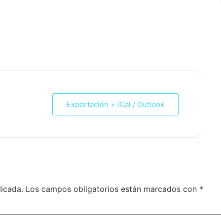
+, IBP: 105
Exportación + iCal / Outlook
licada.
Los campos obligatorios están marcados con
*