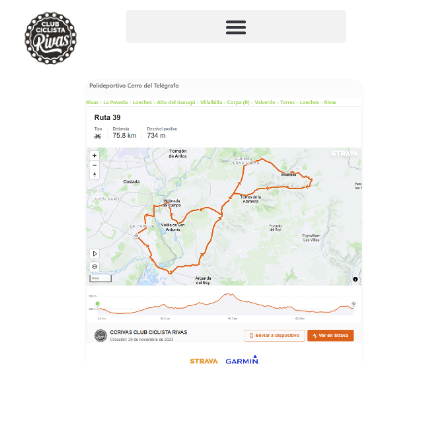
RUTA 39: 76KM,