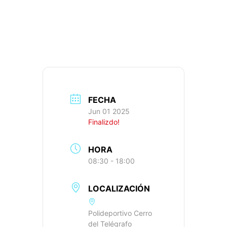
RUTA 23: 98KM,
935M+, IBP: 62
FECHA
Jun 01 2025
Finalizdo!
HORA
08:30 - 18:00
LOCALIZACIÓN
Polideportivo Cerro
del Telégrafo