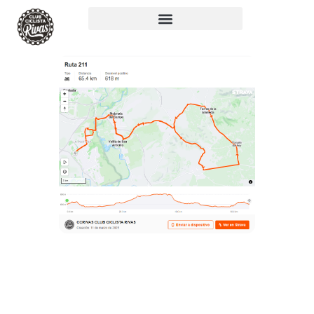
RUTA 211: 65KM,
618M+, IBP: 33