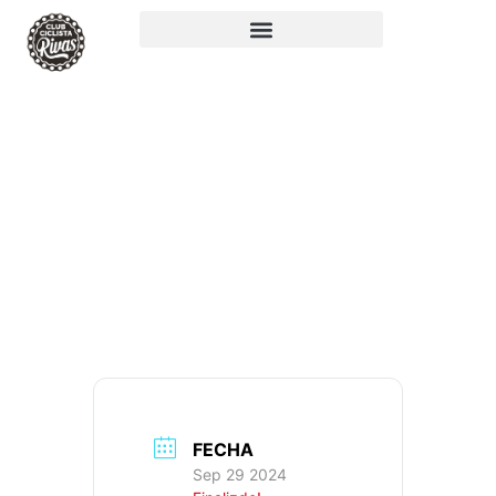
RUTA 203. FIESTA
DE LA BICI:
12,1KM, 115+, IBP:
2
FECHA
Sep 29 2024