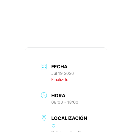
76,6KM, 681M+,
IBP: 38
FECHA
Jul 19 2026
Finalizdo!
HORA
08:00 - 18:00
LOCALIZACIÓN