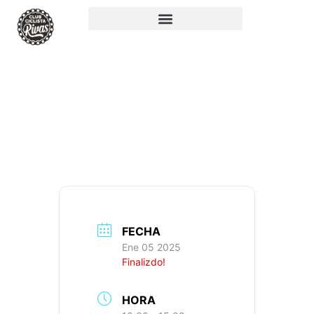
RUTA 161: 93KM,
608M+, IBP: 45
FECHA
Ene 05 2025
Finalizdo!
HORA