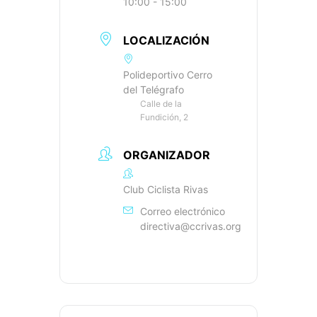
10:00 - 15:00
LOCALIZACIÓN
Polideportivo Cerro
del Telégrafo
Calle de la
Fundición, 2
ORGANIZADOR
Club Ciclista Rivas
Correo electrónico
directiva@ccrivas.org