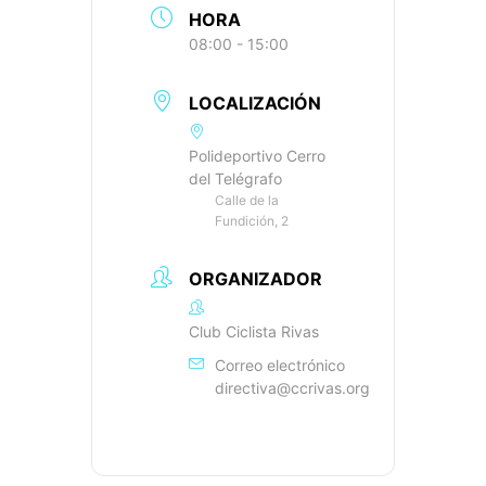
HORA
08:00 - 15:00
LOCALIZACIÓN
Polideportivo Cerro
del Telégrafo
Calle de la
Fundición, 2
ORGANIZADOR
Club Ciclista Rivas
Correo electrónico
directiva@ccrivas.org