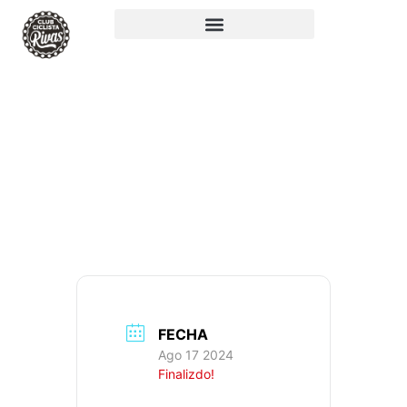
RUTA 143:
103KM, 929M+,
IBP: 64
FECHA
Ago 17 2024
Finalizdo!