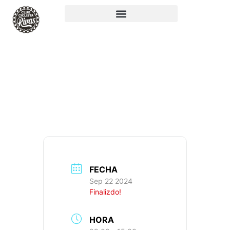
RUTA 13: 97KM,
899M+, IBP: 60
FECHA
Sep 22 2024
Finalizdo!
HORA