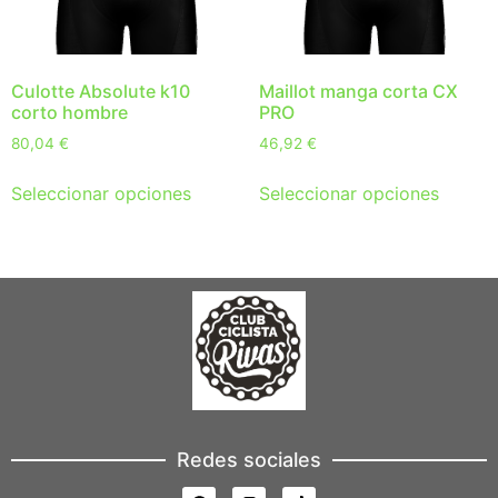
Culotte Absolute k10
Maillot manga corta CX
corto hombre
PRO
80,04
€
46,92
€
Seleccionar opciones
Seleccionar opciones
Redes sociales