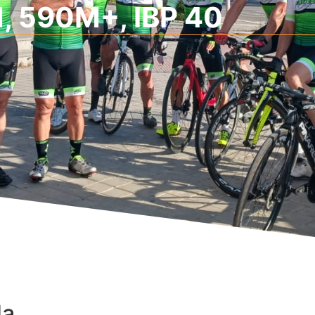
, 590M+, IBP 40
da