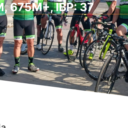
, 675M+, IBP: 37
da