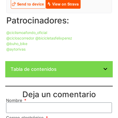
Patrocinadores:
@ciclismoafondo_oficial
@cicloscorredor
@bicicletasfelixperez
@buho_bike
@aytorivas
Tabla de contenidos
Deja un comentario
Nombre
Correo electrónico