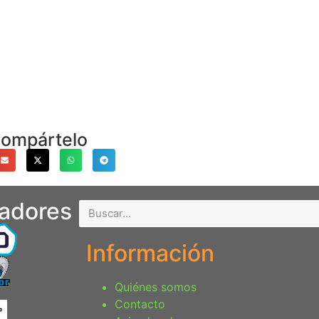
ompártelo
nadores
Información
Quiénes somos
Contacto