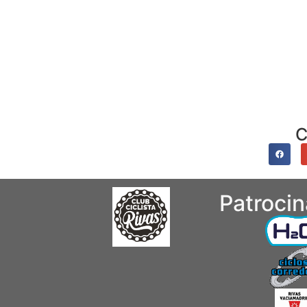
C
Patroci