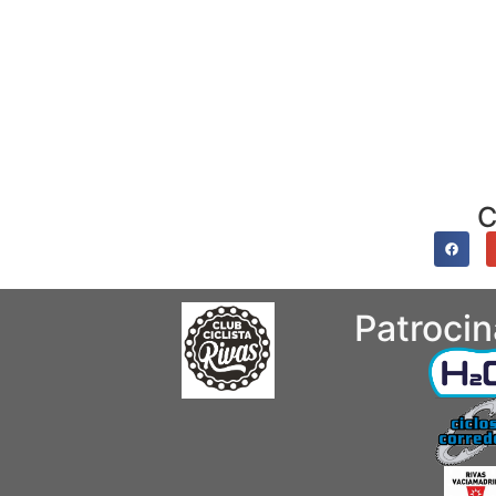
C
Patroci