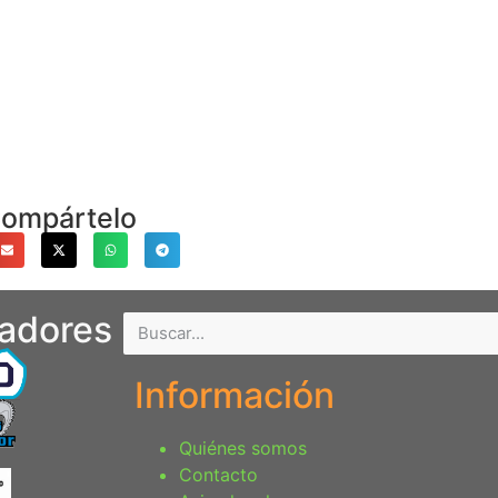
ompártelo
nadores
Información
Quiénes somos
Contacto