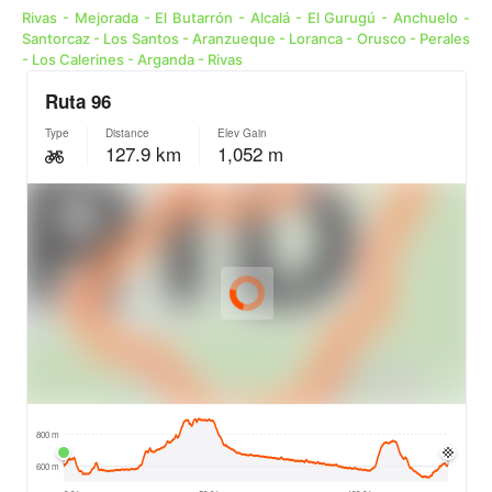
Rivas - Mejorada - El Butarrón - Alcalá - El Gurugú - Anchuelo -
Santorcaz - Los Santos - Aranzueque - Loranca - Orusco - Perales
- Los Calerines - Arganda - Rivas