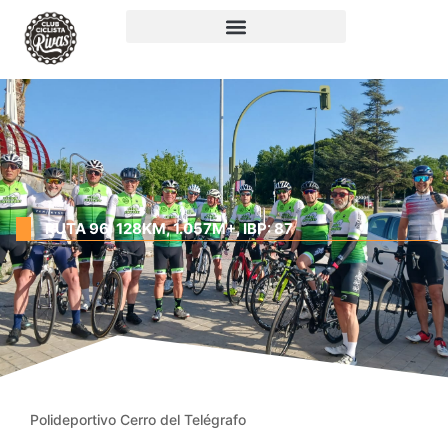
RUTA 96: 128KM, 1.057M+, IBP: 87
Polideportivo Cerro del Telégrafo