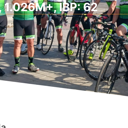
 1.026M+, IBP: 62
da