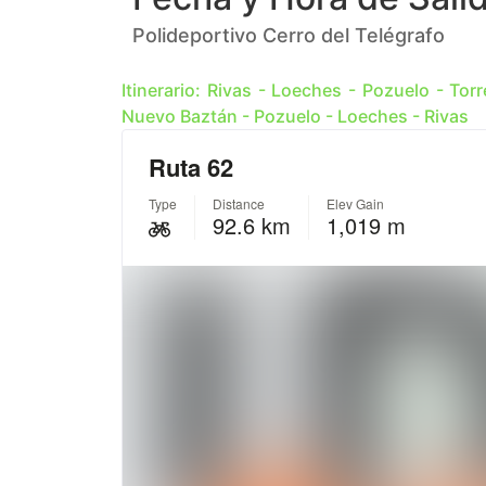
Polideportivo Cerro del Telégrafo
Itinerario: Rivas - Loeches - Pozuelo - Torr
Nuevo Baztán - Pozuelo - Loeches - Rivas