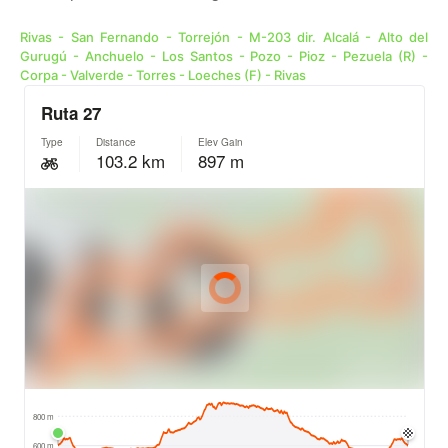
Rivas - San Fernando - Torrejón - M-203 dir. Alcalá - Alto del
Gurugú - Anchuelo - Los Santos - Pozo - Pioz - Pezuela (R) -
Corpa - Valverde - Torres - Loeches (F) - Rivas