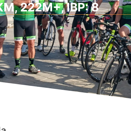
KM, 222M+, IBP: 8
da