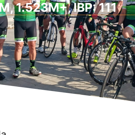
, 1.523M+, IBP: 111
da